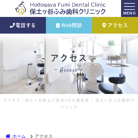
MENU
電話する
Web問診
アクセス
アクセス
Access
アクセス｜保土ヶ谷駅より徒歩4分の歯医者 - 保土ヶ谷ふみ歯科ク
リニック
ホーム
アクセス