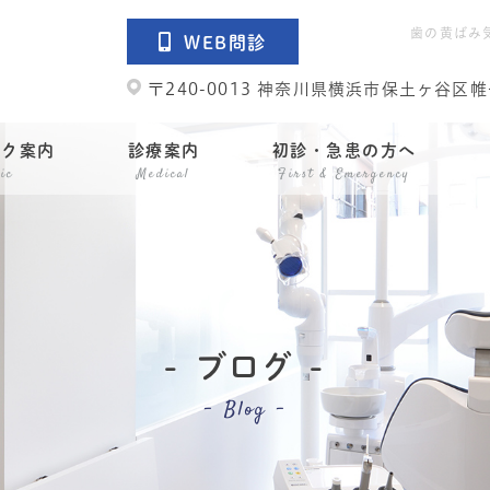
歯の黄ばみ
WEB問診
〒240-0013 神奈川県横浜市保土ヶ谷区
ック案内
診療案内
初診・急患の方へ
ic
Medical
First & Emergency
ブログ
Blog