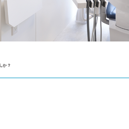
んか？
？